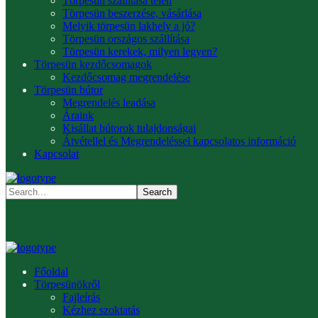
Törpesün szállítása télen
Törpesün beszerzése, vásárlása
Melyik törpesün lakhely a jó?
Törpesün országos szállítása
Törpesün kerekek, milyen legyen?
Törpesün kezdőcsomagok
Kezdőcsomag megrendelése
Törpesün bútor
Megrendelés leadása
Áraink
Kisállat bútorok tulajdonságai
Átvétellel és Megrendeléssel kapcsolatos információ
Kapcsolat
Főoldal
Törpesünökről
Fajleírás
Kézhez szoktatás