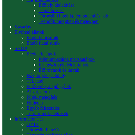
Élőhely kialakítása
Táplálkozása
Törpesüni higénia, féregtelenítés, stb
Teendők hidegben és melegben
Vásárlás
Elvihető állatok
Eladó bébi sünik
Eladó fiatal sünik
SHOP
Eledelek, tápok
Prémium száraz macskatápok
Kiegészítő eledelek, tápok
Élő rovarok és lárvák
Ház, bújóka, fekhely
Tál, itató
Futókerék, alagút, játék
Aljzat, alom
Fűtés, melegítés
Higiénia
Egyéb felszerelés
Terráriumok, ketrecek
Információ Tár
GYIK
Törpesün Panzió