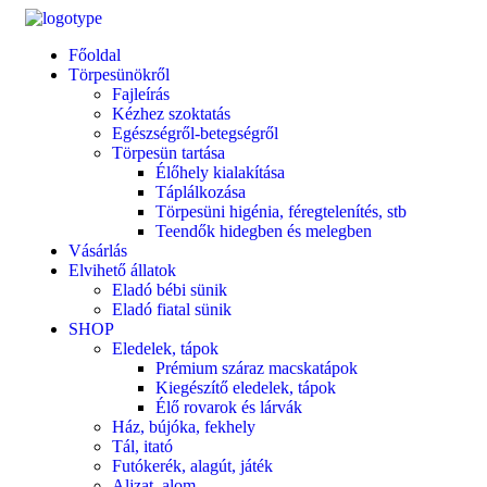
Főoldal
Törpesünökről
Fajleírás
Kézhez szoktatás
Egészségről-betegségről
Törpesün tartása
Élőhely kialakítása
Táplálkozása
Törpesüni higénia, féregtelenítés, stb
Teendők hidegben és melegben
Vásárlás
Elvihető állatok
Eladó bébi sünik
Eladó fiatal sünik
SHOP
Eledelek, tápok
Prémium száraz macskatápok
Kiegészítő eledelek, tápok
Élő rovarok és lárvák
Ház, bújóka, fekhely
Tál, itató
Futókerék, alagút, játék
Aljzat, alom