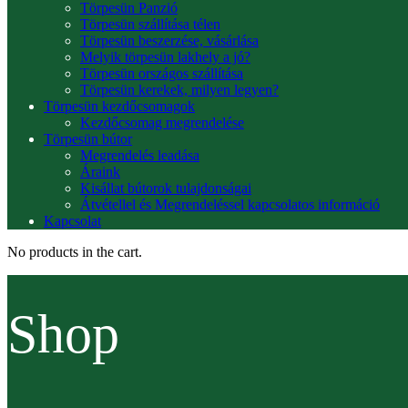
Törpesün Panzió
Törpesün szállítása télen
Törpesün beszerzése, vásárlása
Melyik törpesün lakhely a jó?
Törpesün országos szállítása
Törpesün kerekek, milyen legyen?
Törpesün kezdőcsomagok
Kezdőcsomag megrendelése
Törpesün bútor
Megrendelés leadása
Áraink
Kisállat bútorok tulajdonságai
Átvétellel és Megrendeléssel kapcsolatos információ
Kapcsolat
No products in the cart.
Shop