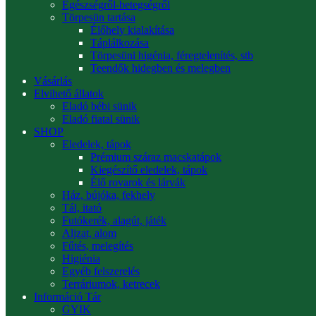
Egészségről-betegségről
Törpesün tartása
Élőhely kialakítása
Táplálkozása
Törpesüni higénia, féregtelenítés, stb
Teendők hidegben és melegben
Vásárlás
Elvihető állatok
Eladó bébi sünik
Eladó fiatal sünik
SHOP
Eledelek, tápok
Prémium száraz macskatápok
Kiegészítő eledelek, tápok
Élő rovarok és lárvák
Ház, bújóka, fekhely
Tál, itató
Futókerék, alagút, játék
Aljzat, alom
Fűtés, melegítés
Higiénia
Egyéb felszerelés
Terráriumok, ketrecek
Információ Tár
GYIK