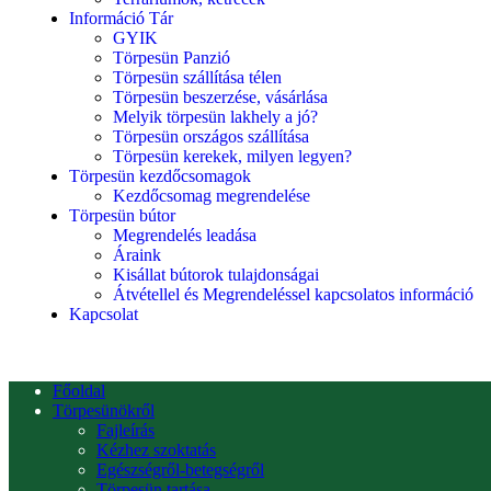
Információ Tár
GYIK
Törpesün Panzió
Törpesün szállítása télen
Törpesün beszerzése, vásárlása
Melyik törpesün lakhely a jó?
Törpesün országos szállítása
Törpesün kerekek, milyen legyen?
Törpesün kezdőcsomagok
Kezdőcsomag megrendelése
Törpesün bútor
Megrendelés leadása
Áraink
Kisállat bútorok tulajdonságai
Átvétellel és Megrendeléssel kapcsolatos információ
Kapcsolat
Főoldal
Törpesünökről
Fajleírás
Kézhez szoktatás
Egészségről-betegségről
Törpesün tartása