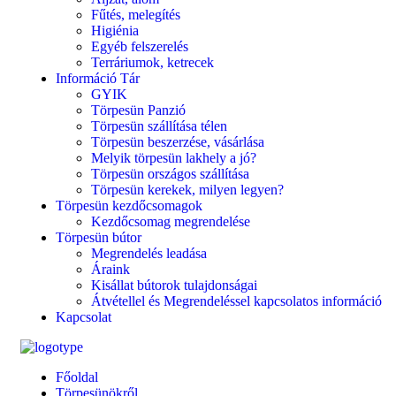
Fűtés, melegítés
Higiénia
Egyéb felszerelés
Terráriumok, ketrecek
Információ Tár
GYIK
Törpesün Panzió
Törpesün szállítása télen
Törpesün beszerzése, vásárlása
Melyik törpesün lakhely a jó?
Törpesün országos szállítása
Törpesün kerekek, milyen legyen?
Törpesün kezdőcsomagok
Kezdőcsomag megrendelése
Törpesün bútor
Megrendelés leadása
Áraink
Kisállat bútorok tulajdonságai
Átvétellel és Megrendeléssel kapcsolatos információ
Kapcsolat
Főoldal
Törpesünökről