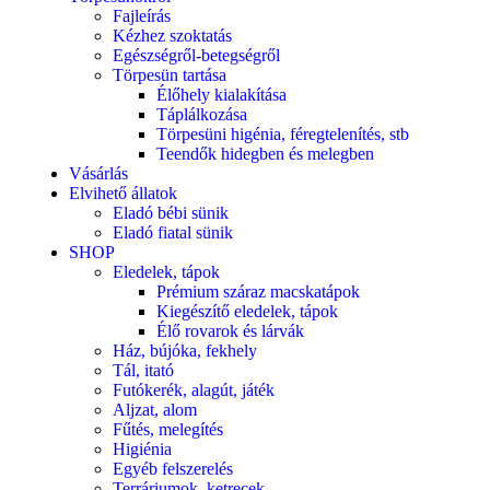
Fajleírás
Kézhez szoktatás
Egészségről-betegségről
Törpesün tartása
Élőhely kialakítása
Táplálkozása
Törpesüni higénia, féregtelenítés, stb
Teendők hidegben és melegben
Vásárlás
Elvihető állatok
Eladó bébi sünik
Eladó fiatal sünik
SHOP
Eledelek, tápok
Prémium száraz macskatápok
Kiegészítő eledelek, tápok
Élő rovarok és lárvák
Ház, bújóka, fekhely
Tál, itató
Futókerék, alagút, játék
Aljzat, alom
Fűtés, melegítés
Higiénia
Egyéb felszerelés
Terráriumok, ketrecek