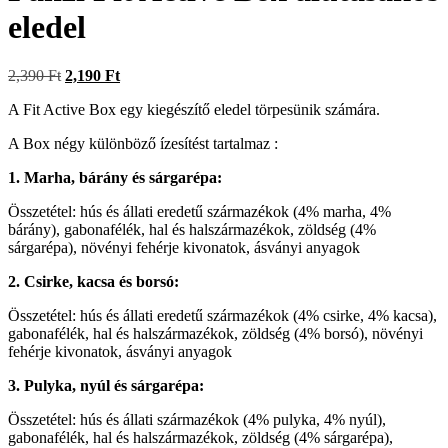
eledel
2,390
Ft
2,190
Ft
A Fit Active Box egy kiegészítő eledel törpesünik számára.
A Box négy különböző ízesítést tartalmaz :
1. Marha, bárány és sárgarépa:
Összetétel: hús és állati eredetű származékok (4% marha, 4%
bárány), gabonafélék, hal és halszármazékok, zöldség (4%
sárgarépa), növényi fehérje kivonatok, ásványi anyagok
2. Csirke, kacsa és borsó:
Összetétel: hús és állati eredetű származékok (4% csirke, 4% kacsa),
gabonafélék, hal és halszármazékok, zöldség (4% borsó), növényi
fehérje kivonatok, ásványi anyagok
3. Pulyka, nyúl és sárgarépa:
Összetétel: hús és állati származékok (4% pulyka, 4% nyúl),
gabonafélék, hal és halszármazékok, zöldség (4% sárgarépa),