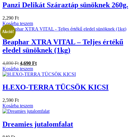
Panzi Delikát Száraztáp sünöknek 260g.
2,290
Ft
Kosárba teszem
Akció!
Beaphar XTRA VITAL – Teljes értékű
eledel sünöknek (1kg)
4,890
Ft
4,690
Ft
Kosárba teszem
H.EXO-TERRA TÜCSÖK KICSI
2,590
Ft
Kosárba teszem
Dreamies jutalomfalat