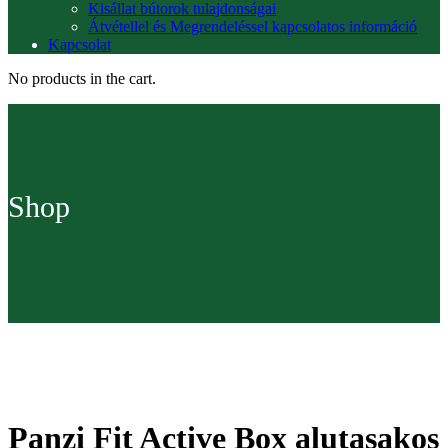
Kisállat bútorok tulajdonságai
Átvétellel és Megrendeléssel kapcsolatos információ
Kapcsolat
No products in the cart.
Shop
Panzi Fit Active Box alutasakos