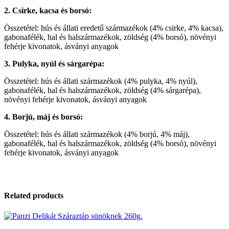
2. Csirke, kacsa és borsó:
Összetétel: hús és állati eredetű származékok (4% csirke, 4% kacsa),
gabonafélék, hal és halszármazékok, zöldség (4% borsó), növényi
fehérje kivonatok, ásványi anyagok
3. Pulyka, nyúl és sárgarépa:
Összetétel: hús és állati származékok (4% pulyka, 4% nyúl),
gabonafélék, hal és halszármazékok, zöldség (4% sárgarépa),
növényi fehérje kivonatok, ásványi anyagok
4. Borjú, máj és borsó:
Összetétel: hús és állati származékok (4% borjú, 4% máj),
gabonafélék, hal és halszármazékok, zöldség (4% borsó), növényi
fehérje kivonatok, ásványi anyagok
Related products