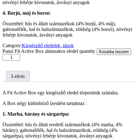
növényi fehérje kivonatok, ásványi anyagok
4. Borjú, máj és borsó:
Összetétel: hús és állati származékok (4% borjú, 4% máj),
gabonafélék, hal és halszármazékok, zöldség (4% borsó), növényi
fehérje kivonatok, ásványi anyagok
Category:
Kiegészítő eledelek, tápok
Panzi Fit Active Box alutasakos eledel quantity
Kosárba teszem
Leírás
A Fit Active Box egy kiegészítő eledel törpesünik számára.
A Box négy különböző ízesítést tartalmaz :
1. Marha, bárány és sárgarépa:
Összetétel: hús és állati eredetű származékok (4% marha, 4%
bárány), gabonafélék, hal és halszármazékok, zöldség (4%
sárgarépa), növényi fehérje kivonatok, ásványi anyagok