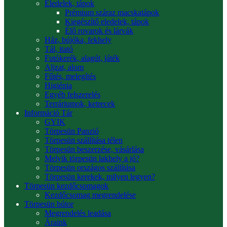
Eledelek, tápok
Prémium száraz macskatápok
Kiegészítő eledelek, tápok
Élő rovarok és lárvák
Ház, bújóka, fekhely
Tál, itató
Futókerék, alagút, játék
Aljzat, alom
Fűtés, melegítés
Higiénia
Egyéb felszerelés
Terráriumok, ketrecek
Információ Tár
GYIK
Törpesün Panzió
Törpesün szállítása télen
Törpesün beszerzése, vásárlása
Melyik törpesün lakhely a jó?
Törpesün országos szállítása
Törpesün kerekek, milyen legyen?
Törpesün kezdőcsomagok
Kezdőcsomag megrendelése
Törpesün bútor
Megrendelés leadása
Áraink