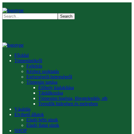
Főoldal
Törpesünökről
Fajleírás
Kézhez szoktatás
Egészségről-betegségről
Törpesün tartása
Élőhely kialakítása
Táplálkozása
Törpesüni higénia, féregtelenítés, stb
Teendők hidegben és melegben
Vásárlás
Elvihető állatok
Eladó bébi sünik
Eladó fiatal sünik
SHOP