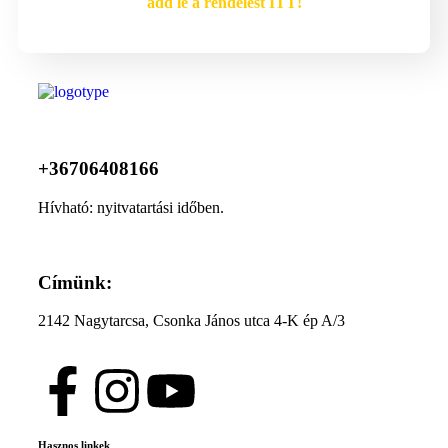
add le a rendelést ITT!
+36706408166
Hívható: nyitvatartási időben.
Címünk:
2142 Nagytarcsa, Csonka János utca 4-K ép A/3
Hasznos linkek