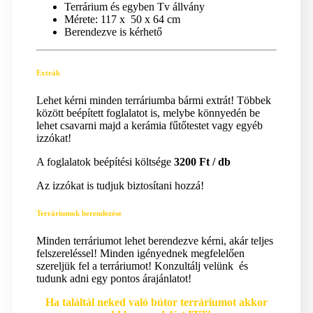
Terrárium és egyben Tv állvány
Mérete: 117 x 50 x 64 cm
Berendezve is kérhető
Extrák
Lehet kérni minden terráriumba bármi extrát! Többek
között beépített foglalatot is, melybe könnyedén be
lehet csavarni majd a kerámia fűtőtestet vagy egyéb
izzókat!
A foglalatok beépítési költsége
3200 Ft / db
Az izzókat is tudjuk biztosítani hozzá!
Terráriumok berendezése
Minden terráriumot lehet berendezve kérni, akár teljes
felszereléssel! Minden igényednek megfelelően
szereljük fel a terráriumot! Konzultálj velünk és
tudunk adni egy pontos árajánlatot!
Ha találtál neked való bútor terráriumot akkor