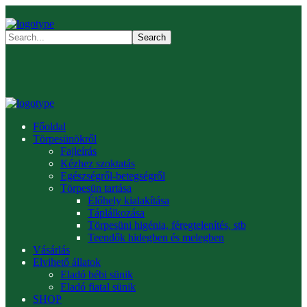
Főoldal
Törpesünökről
Fajleírás
Kézhez szoktatás
Egészségről-betegségről
Törpesün tartása
Élőhely kialakítása
Táplálkozása
Törpesüni higénia, féregtelenítés, stb
Teendők hidegben és melegben
Vásárlás
Elvihető állatok
Eladó bébi sünik
Eladó fiatal sünik
SHOP