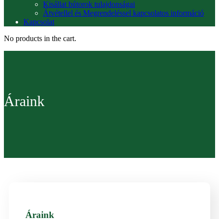
Kisállat bútorok tulajdonságai
Átvétellel és Megrendeléssel kapcsolatos információ
Kapcsolat
No products in the cart.
Áraink
Áraink