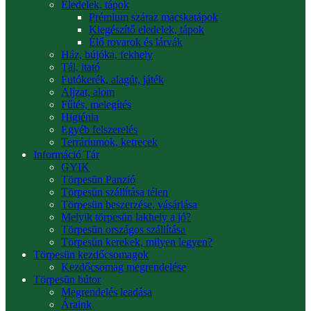
Eledelek, tápok
Prémium száraz macskatápok
Kiegészítő eledelek, tápok
Élő rovarok és lárvák
Ház, bújóka, fekhely
Tál, itató
Futókerék, alagút, játék
Aljzat, alom
Fűtés, melegítés
Higiénia
Egyéb felszerelés
Terráriumok, ketrecek
Információ Tár
GYIK
Törpesün Panzió
Törpesün szállítása télen
Törpesün beszerzése, vásárlása
Melyik törpesün lakhely a jó?
Törpesün országos szállítása
Törpesün kerekek, milyen legyen?
Törpesün kezdőcsomagok
Kezdőcsomag megrendelése
Törpesün bútor
Megrendelés leadása
Áraink