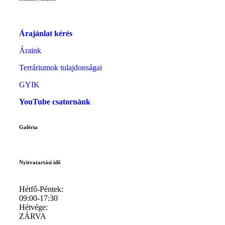
Árajánlat kérés
Áraink
Terráriumok tulajdonságai
GYIK
YouTube csatornánk
Galéria
Nyitvatartási idő
Hétfő-Péntek:
09:00-17:30
Hétvége:
ZÁRVA