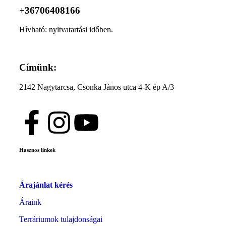
+36706408166
Hívható: nyitvatartási időben.
Címünk:
2142 Nagytarcsa, Csonka János utca 4-K ép A/3
Hasznos linkek
Árajánlat kérés
Áraink
Terráriumok tulajdonságai