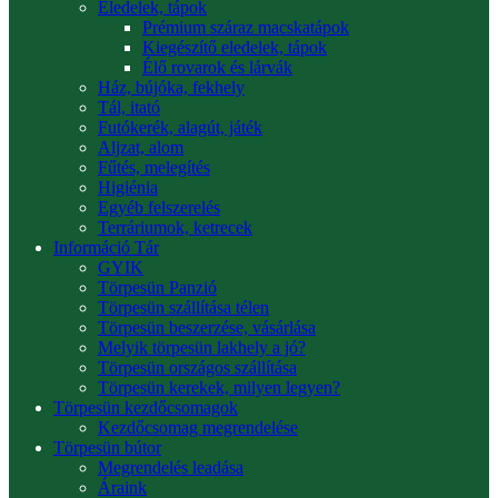
Eledelek, tápok
Prémium száraz macskatápok
Kiegészítő eledelek, tápok
Élő rovarok és lárvák
Ház, bújóka, fekhely
Tál, itató
Futókerék, alagút, játék
Aljzat, alom
Fűtés, melegítés
Higiénia
Egyéb felszerelés
Terráriumok, ketrecek
Információ Tár
GYIK
Törpesün Panzió
Törpesün szállítása télen
Törpesün beszerzése, vásárlása
Melyik törpesün lakhely a jó?
Törpesün országos szállítása
Törpesün kerekek, milyen legyen?
Törpesün kezdőcsomagok
Kezdőcsomag megrendelése
Törpesün bútor
Megrendelés leadása
Áraink