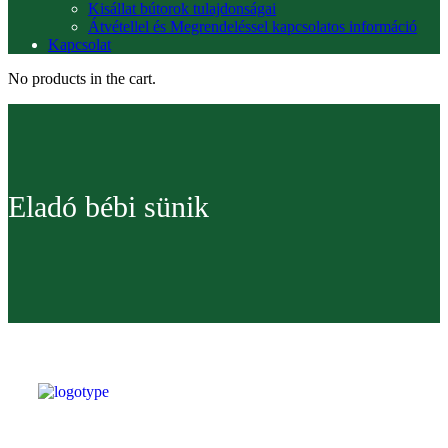
Kisállat bútorok tulajdonságai
Átvétellel és Megrendeléssel kapcsolatos információ
Kapcsolat
No products in the cart.
Eladó bébi sünik