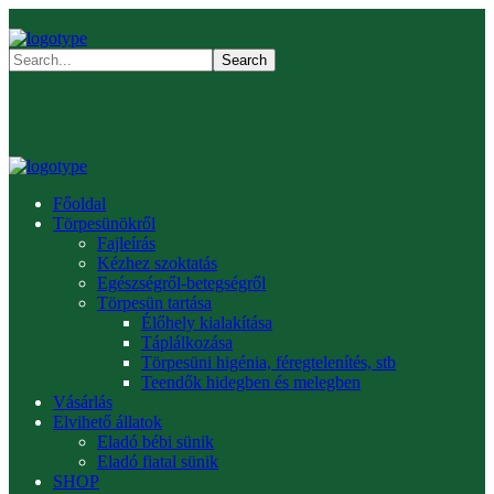
Főoldal
Törpesünökről
Fajleírás
Kézhez szoktatás
Egészségről-betegségről
Törpesün tartása
Élőhely kialakítása
Táplálkozása
Törpesüni higénia, féregtelenítés, stb
Teendők hidegben és melegben
Vásárlás
Elvihető állatok
Eladó bébi sünik
Eladó fiatal sünik
SHOP