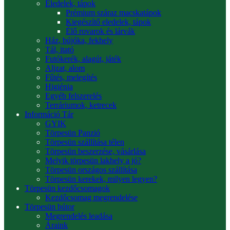
Eledelek, tápok
Prémium száraz macskatápok
Kiegészítő eledelek, tápok
Élő rovarok és lárvák
Ház, bújóka, fekhely
Tál, itató
Futókerék, alagút, játék
Aljzat, alom
Fűtés, melegítés
Higiénia
Egyéb felszerelés
Terráriumok, ketrecek
Információ Tár
GYIK
Törpesün Panzió
Törpesün szállítása télen
Törpesün beszerzése, vásárlása
Melyik törpesün lakhely a jó?
Törpesün országos szállítása
Törpesün kerekek, milyen legyen?
Törpesün kezdőcsomagok
Kezdőcsomag megrendelése
Törpesün bútor
Megrendelés leadása
Áraink