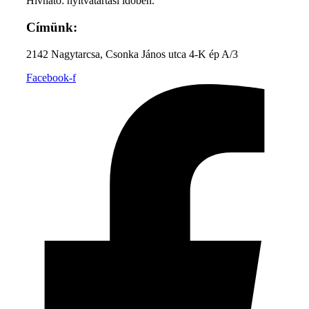
Hívható: nyitvatartási időben.
Címünk:
2142 Nagytarcsa, Csonka János utca 4-K ép A/3
Facebook-f