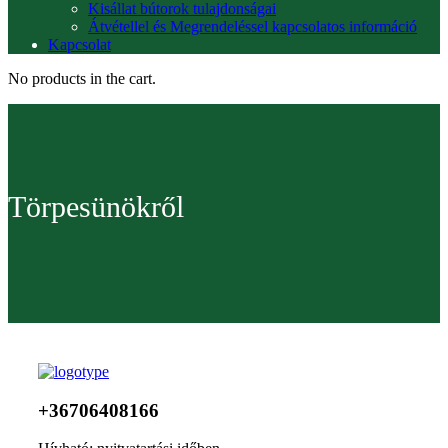
Kisállat bútorok tulajdonságai
Átvétellel és Megrendeléssel kapcsolatos információ
Kapcsolat
No products in the cart.
Törpesünökről
+36706408166