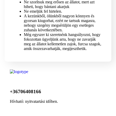
Ne szorítsuk meg erősen az állatot, mert azt
hiheti, hogy bántani akarjuk
Ne emeljük fel hirtelen.
A kezünkből, ölünkből nagyon könnyen és
gyorsan kiugorhat, ezért ne tartsuk magasra,
nehogy szegény megsérüljön egy esetleges
zuhanás következtében.
Még egyszer ki szeretnénk hangsúlyozni, hogy
fokozottan ügyeljünk arra, hogy ne zavarják
meg az állatot kellemetlen zajok, furcsa szagok,
amik összezavarhatják, megijeszthetik.
+36706408166
Hívható: nyitvatartási időben.