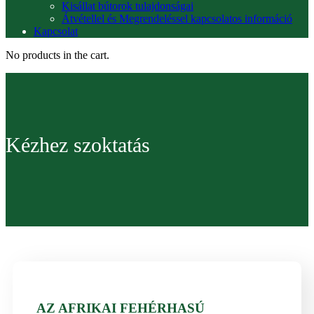
Kisállat bútorok tulajdonságai
Átvétellel és Megrendeléssel kapcsolatos információ
Kapcsolat
No products in the cart.
Kézhez szoktatás
AZ AFRIKAI FEHÉRHASÚ