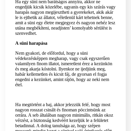
Ha egy süni nem barátságos annyira, akkor ne
engedjük kicsik közelébe, ugyanis egy kis szúrás vagy
harapás nagyon megijesztheti a gyerekeket, akik akár
le is ejthetik az állatot, véletlenül kárt tehetnek benne,
amit a süni egy életre megjegyez és nagyon nehéz lesz
utána megbékíteni, neadjisten’ komolyabb sérülést is
szenvedhet.
A süni harapása
Nem gyakori, de előfordul, hogy a süni
védekezésképpen megharap, vagy csak egyszerűen
valamilyen finom illatot, ismeretlent érez a kezünkön
és meg akarja kóstolni. Ilyenkor ne ijedjünk meg,
habár kellemetlen és kicsit fáj, de gyorsan el fogja
engedni a kezünket, amint rájön, hogy az neki nem
étel.
Ha megtörtént a baj, akkor jelezzük felé, hogy most
nagyon rosszat csinált és finoman pöccintsünk az
orrára. A seb általában nagyon minimális, ritkán okoz
vérzést, a biztonság kedvéért kezeljük le a felületet
betadinnal. A dolog tanulsága az, hogy szépen
mossunk mindig kezet a sünivel való érintkezés előtt,