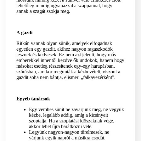
lehetőleg mindig ugyanazzal a szappannal, hogy
annak a szagát szokja meg.
A gazdi
Ritkán vannak olyan sünik, amelyek elfogadnak
egyetlen egy gazdit, akihez nagyon ragaszkodók
lesznek és kedvesek. Ez nem azt jelenti, hogy más
emberekkel innentől kezdve ők undokok, hanem hogy
másokat esetleg részesítenek egy-egy harapásban,
szúrásban, amikor megunták a kézbevételt, viszont a
gazdit soha nem bántja, elismeri „falkavezérként”.
Egyéb tanácsok
Egy vemhes sünit ne zavarjunk meg, ne vegyük
kézbe, legalább addig, amíg a kicsinyeit
szoptatja. Ha a szoptatási időszaknak vége,
akkor lehet újra barátkozni vele.
Legyünk nagyon-nagyon türelmesek, ne
várjunk egyik napról a másikra csodát.