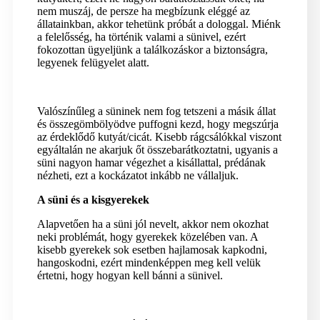
nem muszáj, de persze ha megbízunk eléggé az
állatainkban, akkor tehetünk próbát a dologgal. Miénk
a felelősség, ha történik valami a sünivel, ezért
fokozottan ügyeljünk a találkozáskor a biztonságra,
legyenek felügyelet alatt.
Valószínűleg a süninek nem fog tetszeni a másik állat
és összegömbölyödve puffogni kezd, hogy megszúrja
az érdeklődő kutyát/cicát. Kisebb rágcsálókkal viszont
egyáltalán ne akarjuk őt összebarátkoztatni, ugyanis a
süni nagyon hamar végezhet a kisállattal, prédának
nézheti, ezt a kockázatot inkább ne vállaljuk.
A süni és a kisgyerekek
Alapvetően ha a süni jól nevelt, akkor nem okozhat
neki problémát, hogy gyerekek közelében van. A
kisebb gyerekek sok esetben hajlamosak kapkodni,
hangoskodni, ezért mindenképpen meg kell velük
értetni, hogy hogyan kell bánni a sünivel.