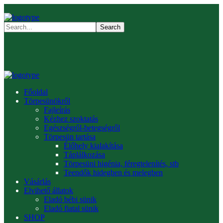
Főoldal
Törpesünökről
Fajleírás
Kézhez szoktatás
Egészségről-betegségről
Törpesün tartása
Élőhely kialakítása
Táplálkozása
Törpesüni higénia, féregtelenítés, stb
Teendők hidegben és melegben
Vásárlás
Elvihető állatok
Eladó bébi sünik
Eladó fiatal sünik
SHOP