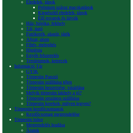
Eledelek, tápok
Prémium száraz macskatápok
Kiegészítő eledelek, tápok
Élő rovarok és lárvák
Ház, bújóka, fekhely
Tál, itató
Futókerék, alagút, játék
Aljzat, alom
Fűtés, melegítés
Higiénia
Egyéb felszerelés
Terráriumok, ketrecek
Információ Tár
GYIK
Törpesün Panzió
Törpesün szállítása télen
Törpesün beszerzése, vásárlása
Melyik törpesün lakhely a jó?
Törpesün országos szállítása
Törpesün kerekek, milyen legyen?
Törpesün kezdőcsomagok
Kezdőcsomag megrendelése
Törpesün bútor
Megrendelés leadása
Áraink