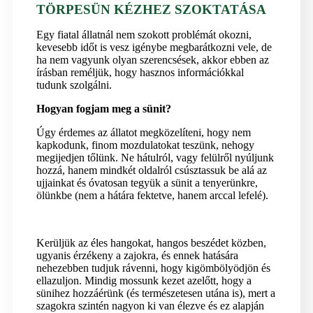
TÖRPESÜN KÉZHEZ SZOKTATÁSA
Egy fiatal állatnál nem szokott problémát okozni,
kevesebb időt is vesz igénybe megbarátkozni vele, de
ha nem vagyunk olyan szerencsések, akkor ebben az
írásban reméljük, hogy hasznos információkkal
tudunk szolgálni.
Hogyan fogjam meg a sünit?
Úgy érdemes az állatot megközelíteni, hogy nem
kapkodunk, finom mozdulatokat teszünk, nehogy
megijedjen tőlünk. Ne hátulról, vagy felülről nyúljunk
hozzá, hanem mindkét oldalról csúsztassuk be alá az
ujjainkat és óvatosan tegyük a sünit a tenyerünkre,
ölünkbe (nem a hátára fektetve, hanem arccal lefelé).
Kerüljük az éles hangokat, hangos beszédet közben,
ugyanis érzékeny a zajokra, és ennek hatására
nehezebben tudjuk rávenni, hogy kigömbölyödjön és
ellazuljon. Mindig mossunk kezet azelőtt, hogy a
sünihez hozzáérünk (és természetesen utána is), mert a
szagokra szintén nagyon ki van élezve és ez alapján