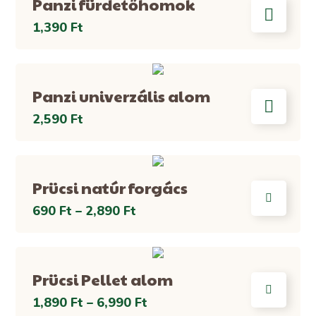
Panzi fürdetőhomok
1,390
Ft
Panzi univerzális alom
2,590
Ft
Prücsi natúr forgács
690
Ft
–
2,890
Ft
Prücsi Pellet alom
1,890
Ft
–
6,990
Ft