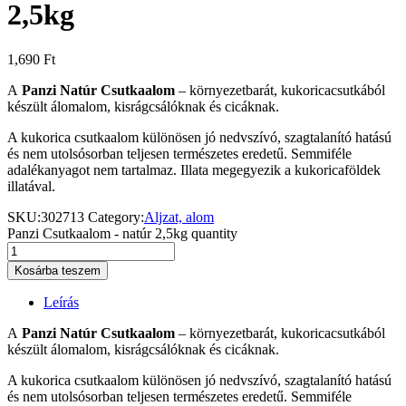
2,5kg
1,690
Ft
A
Panzi Natúr Csutkaalom
– környezetbarát, kukoricacsutkából
készült álomalom, kisrágcsálóknak és cicáknak.
A kukorica csutkaalom különösen jó nedvszívó, szagtalanító hatású
és nem utolsósorban teljesen természetes eredetű. Semmiféle
adalékanyagot nem tartalmaz. Illata megegyezik a kukoricaföldek
illatával.
SKU:
302713
Category:
Aljzat, alom
Panzi Csutkaalom - natúr 2,5kg quantity
Kosárba teszem
Leírás
A
Panzi Natúr Csutkaalom
– környezetbarát, kukoricacsutkából
készült álomalom, kisrágcsálóknak és cicáknak.
A kukorica csutkaalom különösen jó nedvszívó, szagtalanító hatású
és nem utolsósorban teljesen természetes eredetű. Semmiféle