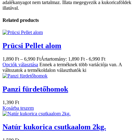
adalékanyagot nem tartalmaz. Illata megegyezik a kukoricaföldek
illatával.
Related products
Prücsi Pellet alom
1,890
Ft
–
6,990
Ft
Ártartomány: 1,890 Ft - 6,990 Ft
Opciók választása
Ennek a terméknek több variációja van. A
változatok a termékoldalon választhatók ki
Panzi fürdetőhomok
1,390
Ft
Kosárba teszem
Natúr kukorica csutkaalom 2kg.