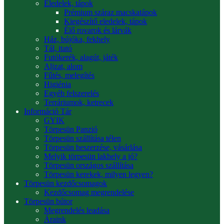
Eledelek, tápok
Prémium száraz macskatápok
Kiegészítő eledelek, tápok
Élő rovarok és lárvák
Ház, bújóka, fekhely
Tál, itató
Futókerék, alagút, játék
Aljzat, alom
Fűtés, melegítés
Higiénia
Egyéb felszerelés
Terráriumok, ketrecek
Információ Tár
GYIK
Törpesün Panzió
Törpesün szállítása télen
Törpesün beszerzése, vásárlása
Melyik törpesün lakhely a jó?
Törpesün országos szállítása
Törpesün kerekek, milyen legyen?
Törpesün kezdőcsomagok
Kezdőcsomag megrendelése
Törpesün bútor
Megrendelés leadása
Áraink