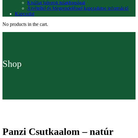
Kisállat bútorok tulajdonságai
Átvétellel és Megrendeléssel kapcsolatos információ
Kapcsolat
No products in the cart.
Shop
Panzi Csutkaalom – natúr