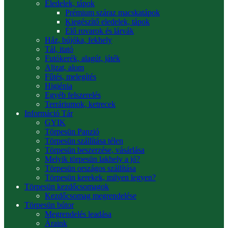
Eledelek, tápok
Prémium száraz macskatápok
Kiegészítő eledelek, tápok
Élő rovarok és lárvák
Ház, bújóka, fekhely
Tál, itató
Futókerék, alagút, játék
Aljzat, alom
Fűtés, melegítés
Higiénia
Egyéb felszerelés
Terráriumok, ketrecek
Információ Tár
GYIK
Törpesün Panzió
Törpesün szállítása télen
Törpesün beszerzése, vásárlása
Melyik törpesün lakhely a jó?
Törpesün országos szállítása
Törpesün kerekek, milyen legyen?
Törpesün kezdőcsomagok
Kezdőcsomag megrendelése
Törpesün bútor
Megrendelés leadása
Áraink