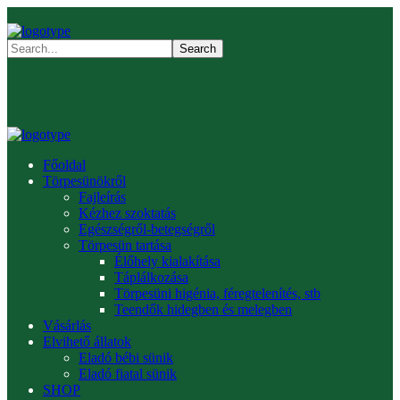
Főoldal
Törpesünökről
Fajleírás
Kézhez szoktatás
Egészségről-betegségről
Törpesün tartása
Élőhely kialakítása
Táplálkozása
Törpesüni higénia, féregtelenítés, stb
Teendők hidegben és melegben
Vásárlás
Elvihető állatok
Eladó bébi sünik
Eladó fiatal sünik
SHOP