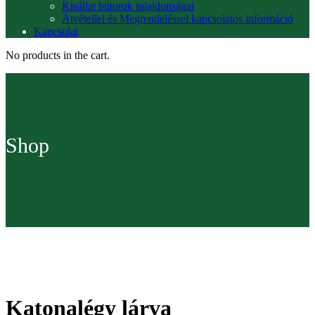
Kisállat bútorok tulajdonságai
Átvétellel és Megrendeléssel kapcsolatos információ
Kapcsolat
No products in the cart.
Shop
Katonalégy lárva