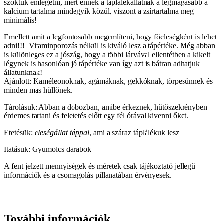
szoktuk emlegetni, mert ennek a táplálékállatnak a legmagasabb a
kalcium tartalma mindegyik közül, viszont a zsírtartalma meg
minimális!
Emellett amit a legfontosabb megemlíteni, hogy főeleségként is lehet
adni!!! Vitaminporozás nélkül is kiváló lesz a tápértéke. Még abban
is különleges ez a jószág, hogy a többi lárvával ellentétben a kikelt
légynek is hasonlóan jó tápértéke van így azt is bátran adhatjuk
állatunknak!
Ajánlott: Kaméleonoknak, agámáknak, gekkóknak, törpesünnek és
minden más hüllőnek.
Tárolásuk: Abban a dobozban, amibe érkeznek, hűtőszekrényben
érdemes tartani és feletetés előtt egy fél órával kivenni őket.
Etetésük:
eleségállat táppal
, ami a száraz táplálékuk lesz
Itatásuk: Gyümölcs darabok
A fent jelzett mennyiségek és méretek csak tájékoztató jellegű
információk és a csomagolás pillanatában érvényesek.
További információk