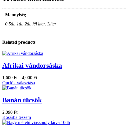
Mennyiség
0,5dl, 1dl, 2dl, fél liter, 1liter
Related products
Afrikai vándorsáska
1,600
Ft
–
4,000
Ft
Opciók választása
Banán tücsök
2,090
Ft
Kosárba teszem