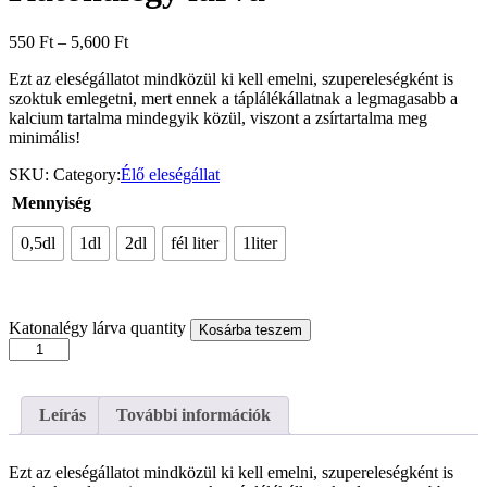
550
Ft
–
5,600
Ft
Ezt az eleségállatot mindközül ki kell emelni, szupereleségként is
szoktuk emlegetni, mert ennek a táplálékállatnak a legmagasabb a
kalcium tartalma mindegyik közül, viszont a zsírtartalma meg
minimális!
SKU:
Category:
Élő eleségállat
Mennyiség
0,5dl
1dl
2dl
fél liter
1liter
Katonalégy lárva quantity
Kosárba teszem
Leírás
További információk
Ezt az eleségállatot mindközül ki kell emelni, szupereleségként is