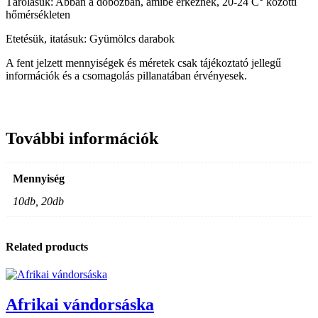
Tárolásuk: Abban a dobozban, amibe érkeznek, 20-24 C° közötti
hőmérsékleten
Etetésük, itatásuk: Gyümölcs darabok
A fent jelzett mennyiségek és méretek csak tájékoztató jellegű
információk és a csomagolás pillanatában érvényesek.
További információk
Mennyiség
10db, 20db
Related products
Afrikai vándorsáska