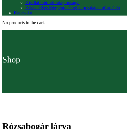
Kisállat bútorok tulajdonságai
Átvétellel és Megrendeléssel kapcsolatos információ
Kapcsolat
No products in the cart.
Shop
Rózsabogár lárva