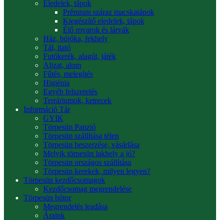
Eledelek, tápok
Prémium száraz macskatápok
Kiegészítő eledelek, tápok
Élő rovarok és lárvák
Ház, bújóka, fekhely
Tál, itató
Futókerék, alagút, játék
Aljzat, alom
Fűtés, melegítés
Higiénia
Egyéb felszerelés
Terráriumok, ketrecek
Információ Tár
GYIK
Törpesün Panzió
Törpesün szállítása télen
Törpesün beszerzése, vásárlása
Melyik törpesün lakhely a jó?
Törpesün országos szállítása
Törpesün kerekek, milyen legyen?
Törpesün kezdőcsomagok
Kezdőcsomag megrendelése
Törpesün bútor
Megrendelés leadása
Áraink