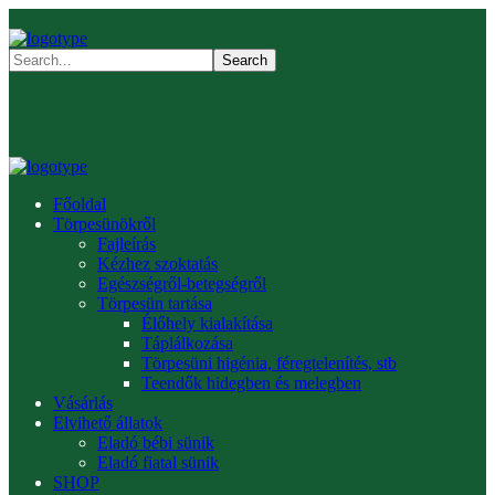
Főoldal
Törpesünökről
Fajleírás
Kézhez szoktatás
Egészségről-betegségről
Törpesün tartása
Élőhely kialakítása
Táplálkozása
Törpesüni higénia, féregtelenítés, stb
Teendők hidegben és melegben
Vásárlás
Elvihető állatok
Eladó bébi sünik
Eladó fiatal sünik
SHOP