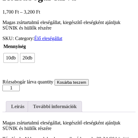
1,700
Ft
–
3,200
Ft
Magas zsírtartalmú eleségállat, kiegészítő eleségként ajánljuk
SÜNIK és hüllők részére
SKU:
Category:
Élő eleségállat
Mennyiség
10db
20db
Rózsabogár lárva quantity
Kosárba teszem
Leírás
További információk
Magas zsírtartalmú eleségállat, kiegészítő eleségként ajánljuk
SÜNIK és hüllők részére