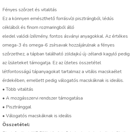
Fényes szőrzet és vitalitás
Ez a könnyen emészthető forrásvízi pisztrángból, lédús
céklából és finom rozmaringból álló
eledel valódi ízélmény, fontos ásványi anyagokkal. Az értékes
omega-3 és omega-6 zsírsavak hozzájárulnak a fényes
szőrzethez, a tápban található zöldajkú új-zélandi kagyló pedig
az ízületeket támogatja. Ez az ízletes összetétel
létfontosságú tápanyagokat tartalmaz a vitális macskaélet
érdekében, emellett pedig válogatós macskáknak is ideális.
• Több vitalitás
• A mozgásszervi rendszer támogatása
• Pisztránggal
• Válogatós macskáknak is ideális
Összetétel: