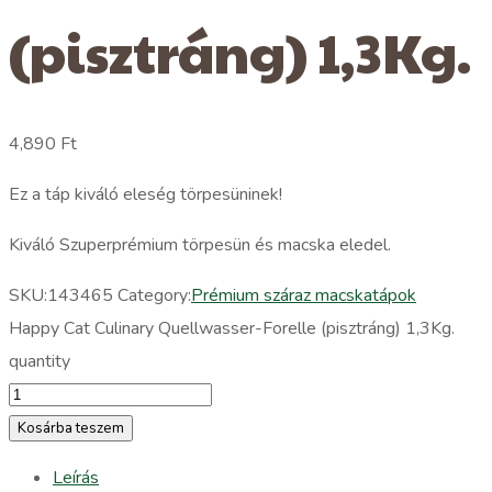
(pisztráng) 1,3Kg.
4,890
Ft
Ez a táp kiváló eleség törpesüninek!
Kiváló Szuperprémium törpesün és macska eledel.
SKU:
143465
Category:
Prémium száraz macskatápok
Happy Cat Culinary Quellwasser-Forelle (pisztráng) 1,3Kg.
quantity
Kosárba teszem
Leírás