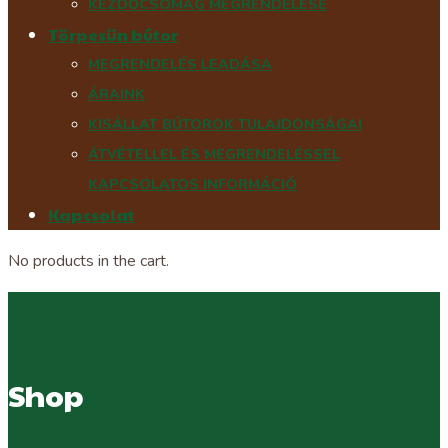
KEZDŐCSOMAG MEGRENDELÉSE
Törpesün bútor
MEGRENDELÉS LEADÁSA
ÁRAINK
KISÁLLAT BÚTOROK TULAJDONSÁGAI
ÁTVÉTELLEL ÉS MEGRENDELÉSSEL
KAPCSOLATOS INFORMÁCIÓ
Kapcsolat
No products in the cart.
Shop