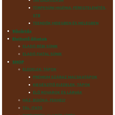
TÁPLÁLKOZÁSA
TÖRPESÜNI HIGÉNIA, FÉREGTELENÍTÉS,
STB
TEENDŐK HIDEGBEN ÉS MELEGBEN
Vásárlás
Elvihető állatok
ELADÓ BÉBI SÜNIK
ELADÓ FIATAL SÜNIK
SHOP
ELEDELEK, TÁPOK
PRÉMIUM SZÁRAZ MACSKATÁPOK
KIEGÉSZÍTŐ ELEDELEK, TÁPOK
ÉLŐ ROVAROK ÉS LÁRVÁK
HÁZ, BÚJÓKA, FEKHELY
TÁL, ITATÓ