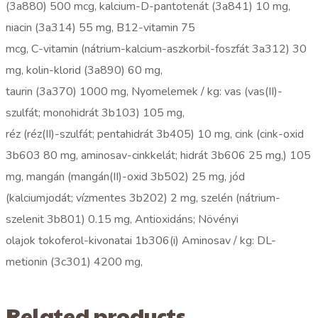
(3a880) 500 mcg, kalcium-D-pantotenát (3a841) 10 mg,
niacin (3a314) 55 mg, B12-vitamin 75
mcg, C-vitamin (nátrium-kalcium-aszkorbil-foszfát 3a312) 30
mg, kolin-klorid (3a890) 60 mg,
taurin (3a370) 1000 mg, Nyomelemek / kg: vas (vas(II)-
szulfát; monohidrát 3b103) 105 mg,
réz (réz(II)-szulfát; pentahidrát 3b405) 10 mg, cink (cink-oxid
3b603 80 mg, aminosav-cinkkelát; hidrát 3b606 25 mg,) 105
mg, mangán (mangán(II)-oxid 3b502) 25 mg, jód
(kalciumjodát; vízmentes 3b202) 2 mg, szelén (nátrium-
szelenit 3b801) 0.15 mg, Antioxidáns; Növényi
olajok tokoferol-kivonatai 1b306(i) Aminosav / kg: DL-
metionin (3c301) 4200 mg,
Related products