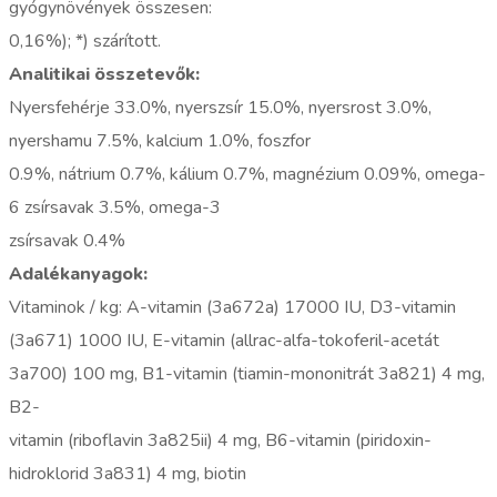
gyógynövények összesen:
0,16%); *) szárított.
Analitikai összetevők:
Nyersfehérje 33.0%, nyerszsír 15.0%, nyersrost 3.0%,
nyershamu 7.5%, kalcium 1.0%, foszfor
0.9%, nátrium 0.7%, kálium 0.7%, magnézium 0.09%, omega-
6 zsírsavak 3.5%, omega-3
zsírsavak 0.4%
Adalékanyagok:
Vitaminok / kg: A-vitamin (3a672a) 17000 IU, D3-vitamin
(3a671) 1000 IU, E-vitamin (allrac-alfa-tokoferil-acetát
3a700) 100 mg, B1-vitamin (tiamin-mononitrát 3a821) 4 mg,
B2-
vitamin (riboflavin 3a825ii) 4 mg, B6-vitamin (piridoxin-
hidroklorid 3a831) 4 mg, biotin