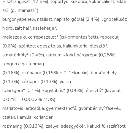
Pisztrángliszt (17,5%), töpörtyű, kukorica, kukoricaliszt, állati
zsír (pl. marhazsír),
burgonyapehely, rizsliszt, napraforgóolaj (2,4%), lignocellulóz,
hidrolizált hal*, rizsfehérje*,
melaszos cukorrépaszelet* (cukormentesített), repceolaj
(0,6%), szárított egész tojás, káliumklorid, élesztő*,
almatörköly* (0,4%), nátrium-klorid, sárgarépa (0,25%),
tengeri alga, lenmag
(0,16%), cikóriapor (0,15% = 0, 1% inulin), borsópehely
(0,13%), céklapor (0,13%), yucca
schidigera* (0,1%), kagylóhús* (0,05%), élesztő* (kivonat,
0,02% = 0,0032% MOS),
máriatövis, articsóka, gyermekláncfű, gyömbér, nyírfalevél,
csalán, kamilla, koriander,
rozmaring (0,013%), zsálya, édesgyökér, kakukkfű (szárított