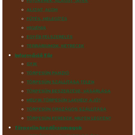
FUTÓKERÉK, ALAGÚT, JÁTÉK
ALJZAT, ALOM
FŰTÉS, MELEGÍTÉS
HIGIÉNIA
EGYÉB FELSZERELÉS
TERRÁRIUMOK, KETRECEK
Információ Tár
GYIK
TÖRPESÜN PANZIÓ
TÖRPESÜN SZÁLLÍTÁSA TÉLEN
TÖRPESÜN BESZERZÉSE, VÁSÁRLÁSA
MELYIK TÖRPESÜN LAKHELY A JÓ?
TÖRPESÜN ORSZÁGOS SZÁLLÍTÁSA
TÖRPESÜN KEREKEK, MILYEN LEGYEN?
Törpesün kezdőcsomagok