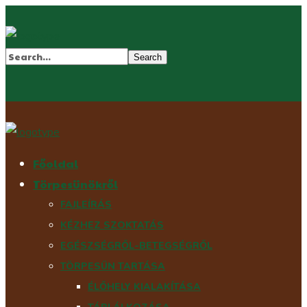
Főoldal
Törpesünökről
FAJLEÍRÁS
KÉZHEZ SZOKTATÁS
EGÉSZSÉGRŐL-BETEGSÉGRŐL
TÖRPESÜN TARTÁSA
ÉLŐHELY KIALAKÍTÁSA