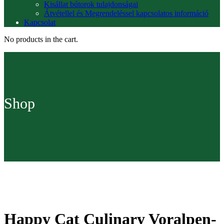
Kisállat bútorok tulajdonságai
Átvétellel és Megrendeléssel kapcsolatos információ
Kapcsolat
No products in the cart.
Shop
Happy Cat Culinary Voralpen-