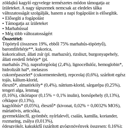
zöldajkú kagyló egyvelege természetes módon támogatja az
ízületeket. A nagy tápszemek nemcsak az eledeles tálka
változatosságát szolgálják, hanem a napi fogápolást is elősegítik.
• Elősegíti a fogápolást
• Támogatja az ízületeket
• Marhahússal
• Még több változatosságért
Összetétel:
Töpörtyű (összesen 19%, ebből 75% marhahús-töpörtyű),
baromfifehérje**, kukorica,
kukoricaliszt, állati zsír (pl. marhazsír), rizsliszt, burgonyapehely,
állati eredetű fehérje* (pl.
marhahús 2%), napraforgóolaj (2,4%), lignocellulóz, hemoglobin*,
hidrolizált hal*, melaszos
cukorrépaszelet* (cukormentesített), repceolaj (0,6%), szárított egész
tojás, kálium-klorid,
élesztő*, almatörköly* (0,4%), nátrium-klorid, sárgarépa (0,25%),
tengeri alga, lenmag
(0,16%), cikóriapor (0,15% = 0,1% inulin), borsópehely (0,13%),
céklapor (0,13%),
kagylóhús* (0,05%), élesztő* (kivonat, 0,02% = 0,0032% MOS),
máriatövis, articsóka,
gyermekláncfű, gyömbér, nyírfalevél, csalán, kamilla, koriander,
rozmaring, zsálya (0,013%),
édesgyökér, kakukkfű (szárított gyógynövények összesen: 0,16%);