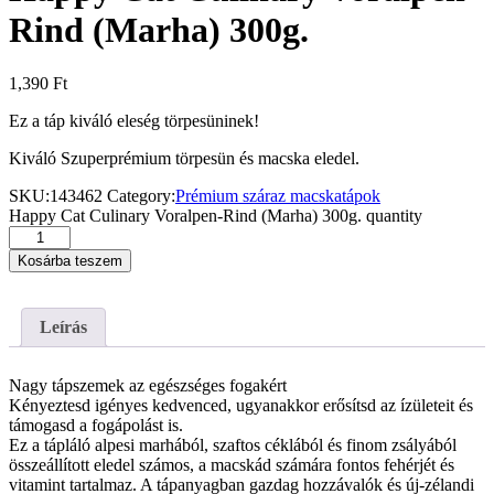
Rind (Marha) 300g.
1,390
Ft
Ez a táp kiváló eleség törpesüninek!
Kiváló Szuperprémium törpesün és macska eledel.
SKU:
143462
Category:
Prémium száraz macskatápok
Happy Cat Culinary Voralpen-Rind (Marha) 300g. quantity
Kosárba teszem
Leírás
Nagy tápszemek az egészséges fogakért
Kényeztesd igényes kedvenced, ugyanakkor erősítsd az ízületeit és
támogasd a fogápolást is.
Ez a tápláló alpesi marhából, szaftos céklából és finom zsályából
összeállított eledel számos, a macskád számára fontos fehérjét és
vitamint tartalmaz. A tápanyagban gazdag hozzávalók és új-zélandi