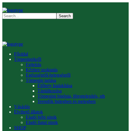
Főoldal
Törpesünökről
Fajleírás
Kézhez szoktatás
Egészségről-betegségről
Törpesün tartása
Élőhely kialakítása
Táplálkozása
Törpesüni higénia, féregtelenítés, stb
Teendők hidegben és melegben
Vásárlás
Elvihető állatok
Eladó bébi sünik
Eladó fiatal sünik
SHOP