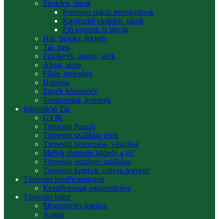
Eledelek, tápok
Prémium száraz macskatápok
Kiegészítő eledelek, tápok
Élő rovarok és lárvák
Ház, bújóka, fekhely
Tál, itató
Futókerék, alagút, játék
Aljzat, alom
Fűtés, melegítés
Higiénia
Egyéb felszerelés
Terráriumok, ketrecek
Információ Tár
GYIK
Törpesün Panzió
Törpesün szállítása télen
Törpesün beszerzése, vásárlása
Melyik törpesün lakhely a jó?
Törpesün országos szállítása
Törpesün kerekek, milyen legyen?
Törpesün kezdőcsomagok
Kezdőcsomag megrendelése
Törpesün bútor
Megrendelés leadása
Áraink