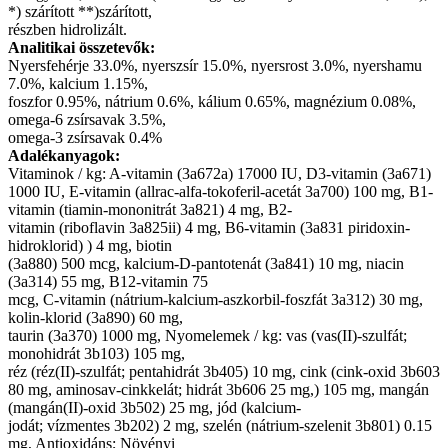
*) szárított **)szárított,
részben hidrolizált.
Analitikai összetevők:
Nyersfehérje 33.0%, nyerszsír 15.0%, nyersrost 3.0%, nyershamu
7.0%, kalcium 1.15%,
foszfor 0.95%, nátrium 0.6%, kálium 0.65%, magnézium 0.08%,
omega-6 zsírsavak 3.5%,
omega-3 zsírsavak 0.4%
Adalékanyagok:
Vitaminok / kg: A-vitamin (3a672a) 17000 IU, D3-vitamin (3a671)
1000 IU, E-vitamin (allrac-alfa-tokoferil-acetát 3a700) 100 mg, B1-
vitamin (tiamin-mononitrát 3a821) 4 mg, B2-
vitamin (riboflavin 3a825ii) 4 mg, B6-vitamin (3a831 piridoxin-
hidroklorid) ) 4 mg, biotin
(3a880) 500 mcg, kalcium-D-pantotenát (3a841) 10 mg, niacin
(3a314) 55 mg, B12-vitamin 75
mcg, C-vitamin (nátrium-kalcium-aszkorbil-foszfát 3a312) 30 mg,
kolin-klorid (3a890) 60 mg,
taurin (3a370) 1000 mg, Nyomelemek / kg: vas (vas(II)-szulfát;
monohidrát 3b103) 105 mg,
réz (réz(II)-szulfát; pentahidrát 3b405) 10 mg, cink (cink-oxid 3b603
80 mg, aminosav-cinkkelát; hidrát 3b606 25 mg,) 105 mg, mangán
(mangán(II)-oxid 3b502) 25 mg, jód (kalcium-
jodát; vízmentes 3b202) 2 mg, szelén (nátrium-szelenit 3b801) 0.15
mg, Antioxidáns; Növényi