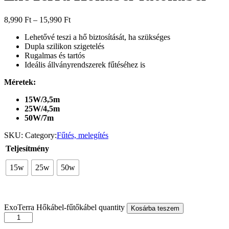
8,990
Ft
–
15,990
Ft
Lehetővé teszi a hő biztosítását, ha szükséges
Dupla szilikon szigetelés
Rugalmas és tartós
Ideális állványrendszerek fűtéséhez is
Méretek:
15W/3,5m
25W/4,5m
50W/7m
SKU:
Category:
Fűtés, melegítés
Teljesítmény
15w
25w
50w
ExoTerra Hőkábel-fűtőkábel quantity
Kosárba teszem