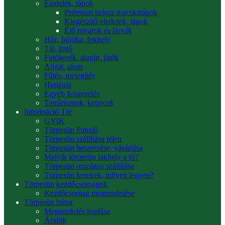
Eledelek, tápok
Prémium száraz macskatápok
Kiegészítő eledelek, tápok
Élő rovarok és lárvák
Ház, bújóka, fekhely
Tál, itató
Futókerék, alagút, játék
Aljzat, alom
Fűtés, melegítés
Higiénia
Egyéb felszerelés
Terráriumok, ketrecek
Információ Tár
GYIK
Törpesün Panzió
Törpesün szállítása télen
Törpesün beszerzése, vásárlása
Melyik törpesün lakhely a jó?
Törpesün országos szállítása
Törpesün kerekek, milyen legyen?
Törpesün kezdőcsomagok
Kezdőcsomag megrendelése
Törpesün bútor
Megrendelés leadása
Áraink