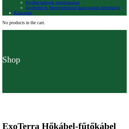
Kisállat bútorok tulajdonságai
Átvétellel és Megrendeléssel kapcsolatos információ
Kapcsolat
No products in the cart.
Shop
ExoTerra Hőkábel-fűtőkábel