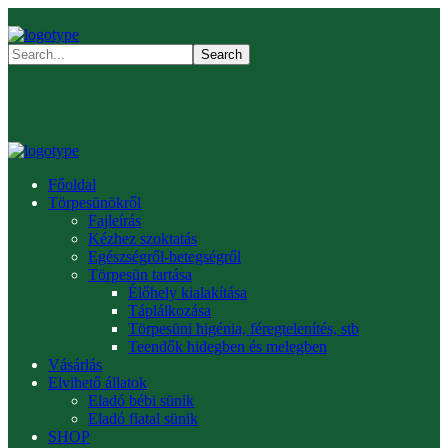
Főoldal
Törpesünökről
Fajleírás
Kézhez szoktatás
Egészségről-betegségről
Törpesün tartása
Élőhely kialakítása
Táplálkozása
Törpesüni higénia, féregtelenítés, stb
Teendők hidegben és melegben
Vásárlás
Elvihető állatok
Eladó bébi sünik
Eladó fiatal sünik
SHOP