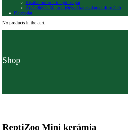
Kisállat bútorok tulajdonságai
Átvétellel és Megrendeléssel kapcsolatos információ
Kapcsolat
No products in the cart.
Shop
ReptiZoo Mini kerámia