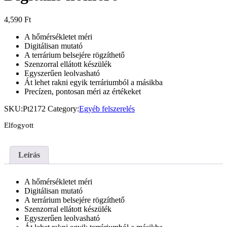
4,590
Ft
A hőmérsékletet méri
Digitálisan mutató
A terrárium belsejére rögzíthető
Szenzorral ellátott készülék
Egyszerűen leolvasható
Át lehet rakni egyik terráriumból a másikba
Precízen, pontosan méri az értékeket
SKU:
Pt2172
Category:
Egyéb felszerelés
Elfogyott
Leírás
A hőmérsékletet méri
Digitálisan mutató
A terrárium belsejére rögzíthető
Szenzorral ellátott készülék
Egyszerűen leolvasható