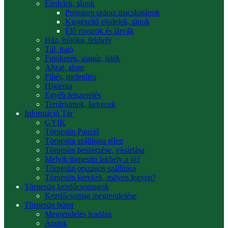
Eledelek, tápok
Prémium száraz macskatápok
Kiegészítő eledelek, tápok
Élő rovarok és lárvák
Ház, bújóka, fekhely
Tál, itató
Futókerék, alagút, játék
Aljzat, alom
Fűtés, melegítés
Higiénia
Egyéb felszerelés
Terráriumok, ketrecek
Információ Tár
GYIK
Törpesün Panzió
Törpesün szállítása télen
Törpesün beszerzése, vásárlása
Melyik törpesün lakhely a jó?
Törpesün országos szállítása
Törpesün kerekek, milyen legyen?
Törpesün kezdőcsomagok
Kezdőcsomag megrendelése
Törpesün bútor
Megrendelés leadása
Áraink