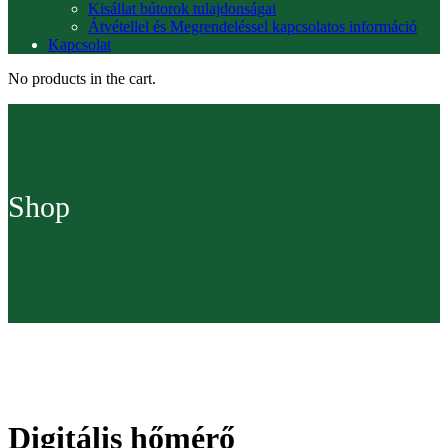
Kisállat bútorok tulajdonságai
Átvétellel és Megrendeléssel kapcsolatos információ
Kapcsolat
No products in the cart.
Shop
Digitális hőmérő