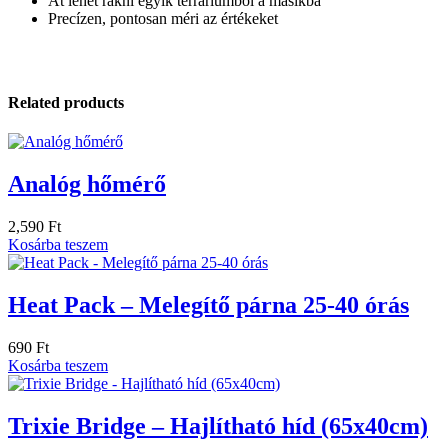
Át lehet rakni egyik terráriumból a másikba
Precízen, pontosan méri az értékeket
Related products
Analóg hőmérő
2,590
Ft
Kosárba teszem
Heat Pack – Melegítő párna 25-40 órás
690
Ft
Kosárba teszem
Trixie Bridge – Hajlítható híd (65x40cm)