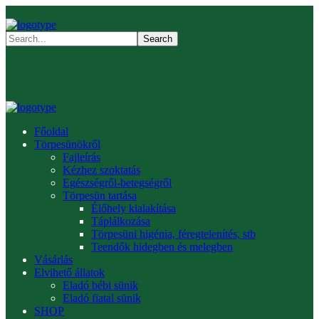
Főoldal
Törpesünökről
Fajleírás
Kézhez szoktatás
Egészségről-betegségről
Törpesün tartása
Élőhely kialakítása
Táplálkozása
Törpesüni higénia, féregtelenítés, stb
Teendők hidegben és melegben
Vásárlás
Elvihető állatok
Eladó bébi sünik
Eladó fiatal sünik
SHOP