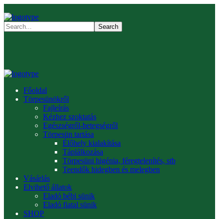
Főoldal
Törpesünökről
Fajleírás
Kézhez szoktatás
Egészségről-betegségről
Törpesün tartása
Élőhely kialakítása
Táplálkozása
Törpesüni higénia, féregtelenítés, stb
Teendők hidegben és melegben
Vásárlás
Elvihető állatok
Eladó bébi sünik
Eladó fiatal sünik
SHOP