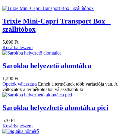
Trixie Mini-Capri Transport Box –
szállítóbox
5,890
Ft
Kosárba teszem
Sarokba helyezető alomtálca
1,290
Ft
Opciók választása
Ennek a terméknek több variációja van. A
változatok a termékoldalon választhatók ki
Sarokba helyezhető alomtálca pici
570
Ft
Kosárba teszem