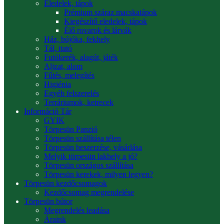
Eledelek, tápok
Prémium száraz macskatápok
Kiegészítő eledelek, tápok
Élő rovarok és lárvák
Ház, bújóka, fekhely
Tál, itató
Futókerék, alagút, játék
Aljzat, alom
Fűtés, melegítés
Higiénia
Egyéb felszerelés
Terráriumok, ketrecek
Információ Tár
GYIK
Törpesün Panzió
Törpesün szállítása télen
Törpesün beszerzése, vásárlása
Melyik törpesün lakhely a jó?
Törpesün országos szállítása
Törpesün kerekek, milyen legyen?
Törpesün kezdőcsomagok
Kezdőcsomag megrendelése
Törpesün bútor
Megrendelés leadása
Áraink