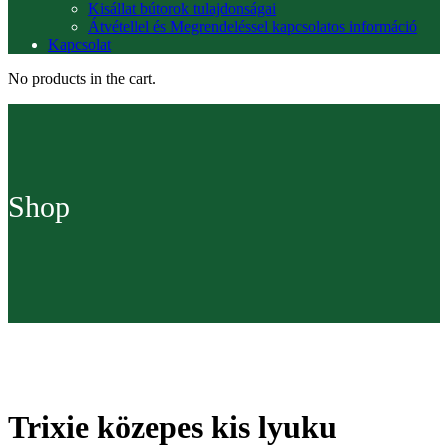
Kisállat bútorok tulajdonságai
Átvétellel és Megrendeléssel kapcsolatos információ
Kapcsolat
No products in the cart.
Shop
Trixie közepes kis lyuku