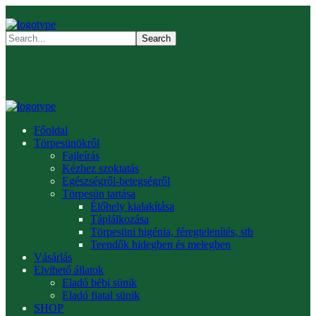
Főoldal
Törpesünökről
Fajleírás
Kézhez szoktatás
Egészségről-betegségről
Törpesün tartása
Élőhely kialakítása
Táplálkozása
Törpesüni higénia, féregtelenítés, stb
Teendők hidegben és melegben
Vásárlás
Elvihető állatok
Eladó bébi sünik
Eladó fiatal sünik
SHOP