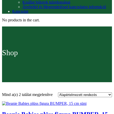
Kisállat bútorok tulajdonságai
Átvétellel és Megrendeléssel kapcsolatos információ
Kapcsolat
No products in the cart.
Shop
Mind a(z) 2 találat megjelenítve