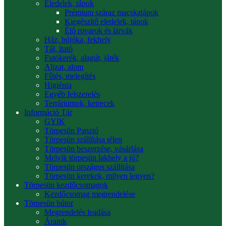
Eledelek, tápok
Prémium száraz macskatápok
Kiegészítő eledelek, tápok
Élő rovarok és lárvák
Ház, bújóka, fekhely
Tál, itató
Futókerék, alagút, játék
Aljzat, alom
Fűtés, melegítés
Higiénia
Egyéb felszerelés
Terráriumok, ketrecek
Információ Tár
GYIK
Törpesün Panzió
Törpesün szállítása télen
Törpesün beszerzése, vásárlása
Melyik törpesün lakhely a jó?
Törpesün országos szállítása
Törpesün kerekek, milyen legyen?
Törpesün kezdőcsomagok
Kezdőcsomag megrendelése
Törpesün bútor
Megrendelés leadása
Áraink