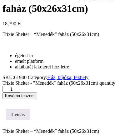
faház (50x26x31cm)
18,790
Ft
Trixie Shelter – “Menedék” faház (50x26x31cm)
égetett fa
emelt platform
állatbarát lakóteret hoz létre
SKU:
61940
Category:
Ház, bújóka, fekhely
Trixie Shelter - "Menedék" faház (50x26x31cm) quantity
Kosárba teszem
Leírás
Trixie Shelter – “Menedék” faház (50x26x31cm)