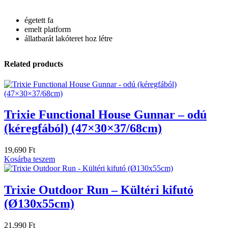
égetett fa
emelt platform
állatbarát lakóteret hoz létre
Related products
Trixie Functional House Gunnar – odú
(kéregfából) (47×30×37/68cm)
19,690
Ft
Kosárba teszem
Trixie Outdoor Run – Kültéri kifutó
(Ø130x55cm)
21,990
Ft