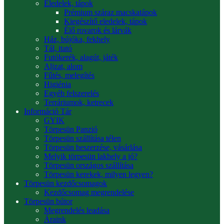
Eledelek, tápok
Prémium száraz macskatápok
Kiegészítő eledelek, tápok
Élő rovarok és lárvák
Ház, bújóka, fekhely
Tál, itató
Futókerék, alagút, játék
Aljzat, alom
Fűtés, melegítés
Higiénia
Egyéb felszerelés
Terráriumok, ketrecek
Információ Tár
GYIK
Törpesün Panzió
Törpesün szállítása télen
Törpesün beszerzése, vásárlása
Melyik törpesün lakhely a jó?
Törpesün országos szállítása
Törpesün kerekek, milyen legyen?
Törpesün kezdőcsomagok
Kezdőcsomag megrendelése
Törpesün bútor
Megrendelés leadása
Áraink