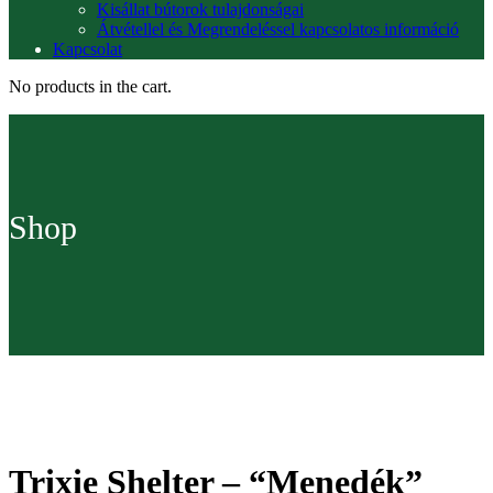
Kisállat bútorok tulajdonságai
Átvétellel és Megrendeléssel kapcsolatos információ
Kapcsolat
No products in the cart.
Shop
Trixie Shelter – “Menedék”