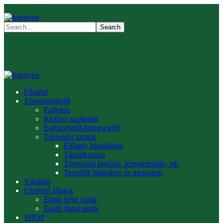
Főoldal
Törpesünökről
Fajleírás
Kézhez szoktatás
Egészségről-betegségről
Törpesün tartása
Élőhely kialakítása
Táplálkozása
Törpesüni higénia, féregtelenítés, stb
Teendők hidegben és melegben
Vásárlás
Elvihető állatok
Eladó bébi sünik
Eladó fiatal sünik
SHOP