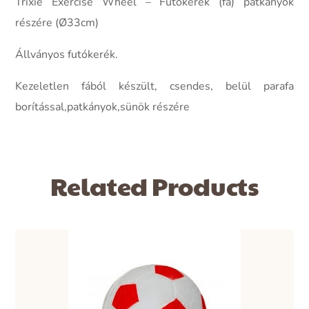
Trixie Exercise Wheel – Futókerék (fa) patkányok
részére (Ø33cm)
Állványos futókerék.
Kezeletlen fából készült, csendes, belül parafa
borítással,patkányok,sünök részére
Related Products