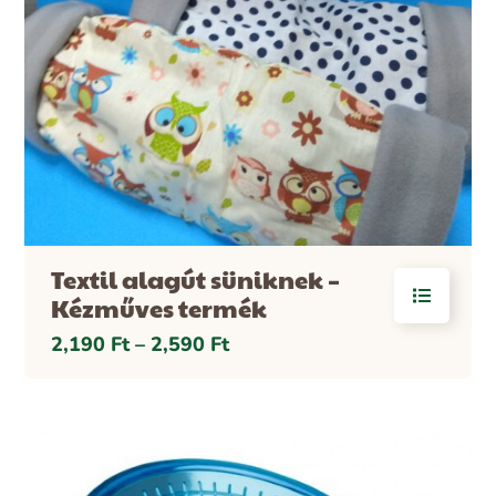
Textil alagút süniknek –
Kézműves termék
2,190
Ft
–
2,590
Ft