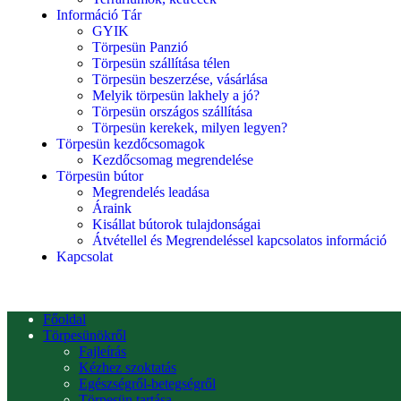
Információ Tár
GYIK
Törpesün Panzió
Törpesün szállítása télen
Törpesün beszerzése, vásárlása
Melyik törpesün lakhely a jó?
Törpesün országos szállítása
Törpesün kerekek, milyen legyen?
Törpesün kezdőcsomagok
Kezdőcsomag megrendelése
Törpesün bútor
Megrendelés leadása
Áraink
Kisállat bútorok tulajdonságai
Átvétellel és Megrendeléssel kapcsolatos információ
Kapcsolat
Főoldal
Törpesünökről
Fajleírás
Kézhez szoktatás
Egészségről-betegségről
Törpesün tartása