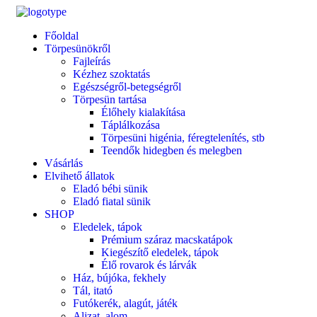
Főoldal
Törpesünökről
Fajleírás
Kézhez szoktatás
Egészségről-betegségről
Törpesün tartása
Élőhely kialakítása
Táplálkozása
Törpesüni higénia, féregtelenítés, stb
Teendők hidegben és melegben
Vásárlás
Elvihető állatok
Eladó bébi sünik
Eladó fiatal sünik
SHOP
Eledelek, tápok
Prémium száraz macskatápok
Kiegészítő eledelek, tápok
Élő rovarok és lárvák
Ház, bújóka, fekhely
Tál, itató
Futókerék, alagút, játék
Aljzat, alom