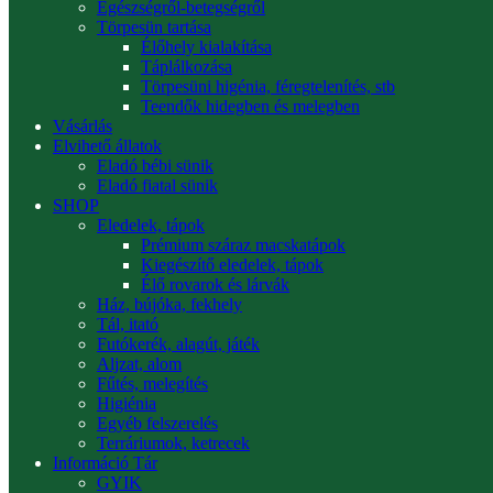
Egészségről-betegségről
Törpesün tartása
Élőhely kialakítása
Táplálkozása
Törpesüni higénia, féregtelenítés, stb
Teendők hidegben és melegben
Vásárlás
Elvihető állatok
Eladó bébi sünik
Eladó fiatal sünik
SHOP
Eledelek, tápok
Prémium száraz macskatápok
Kiegészítő eledelek, tápok
Élő rovarok és lárvák
Ház, bújóka, fekhely
Tál, itató
Futókerék, alagút, játék
Aljzat, alom
Fűtés, melegítés
Higiénia
Egyéb felszerelés
Terráriumok, ketrecek
Információ Tár
GYIK