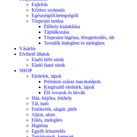
Fajleírás
Kézhez szoktatás
Egészségről-betegségről
Törpesün tartása
Élőhely kialakítása
Táplálkozása
Törpesüni higénia, féregtelenítés, stb
Teendők hidegben és melegben
Vásárlás
Elvihető állatok
Eladó bébi sünik
Eladó fiatal sünik
SHOP
Eledelek, tápok
Prémium száraz macskatápok
Kiegészítő eledelek, tápok
Élő rovarok és lárvák
Ház, bújóka, fekhely
Tál, itató
Futókerék, alagút, játék
Aljzat, alom
Fűtés, melegítés
Higiénia
Egyéb felszerelés
Terráriumok, ketrecek