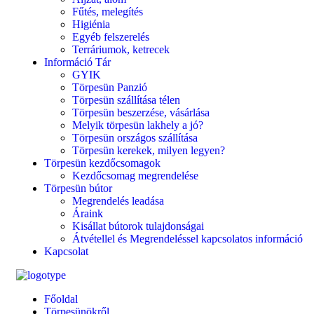
Fűtés, melegítés
Higiénia
Egyéb felszerelés
Terráriumok, ketrecek
Információ Tár
GYIK
Törpesün Panzió
Törpesün szállítása télen
Törpesün beszerzése, vásárlása
Melyik törpesün lakhely a jó?
Törpesün országos szállítása
Törpesün kerekek, milyen legyen?
Törpesün kezdőcsomagok
Kezdőcsomag megrendelése
Törpesün bútor
Megrendelés leadása
Áraink
Kisállat bútorok tulajdonságai
Átvétellel és Megrendeléssel kapcsolatos információ
Kapcsolat
Főoldal
Törpesünökről