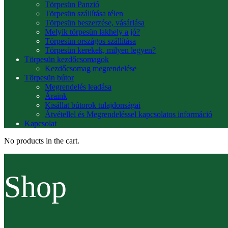
Törpesün Panzió
Törpesün szállítása télen
Törpesün beszerzése, vásárlása
Melyik törpesün lakhely a jó?
Törpesün országos szállítása
Törpesün kerekek, milyen legyen?
Törpesün kezdőcsomagok
Kezdőcsomag megrendelése
Törpesün bútor
Megrendelés leadása
Áraink
Kisállat bútorok tulajdonságai
Átvétellel és Megrendeléssel kapcsolatos információ
Kapcsolat
No products in the cart.
Shop