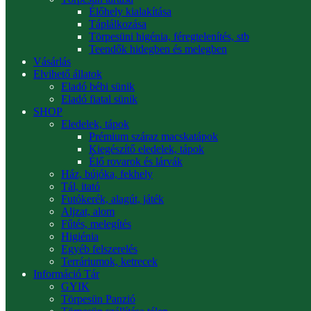
Élőhely kialakítása
Táplálkozása
Törpesüni higénia, féregtelenítés, stb
Teendők hidegben és melegben
Vásárlás
Elvihető állatok
Eladó bébi sünik
Eladó fiatal sünik
SHOP
Eledelek, tápok
Prémium száraz macskatápok
Kiegészítő eledelek, tápok
Élő rovarok és lárvák
Ház, bújóka, fekhely
Tál, itató
Futókerék, alagút, játék
Aljzat, alom
Fűtés, melegítés
Higiénia
Egyéb felszerelés
Terráriumok, ketrecek
Információ Tár
GYIK
Törpesün Panzió