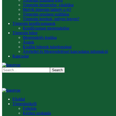
Törpesün szállítása télen
Törpesün beszerzése, vásárlása
Melyik törpesün lakhely a jó?
Törpesün országos szállítása
Törpesün kerekek, milyen legyen?
Törpesün kezdőcsomagok
Kezdőcsomag megrendelése
Törpesün bútor
Megrendelés leadása
Áraink
Kisállat bútorok tulajdonságai
Átvétellel és Megrendeléssel kapcsolatos információ
Kapcsolat
Főoldal
Törpesünökről
Fajleírás
Kézhez szoktatás