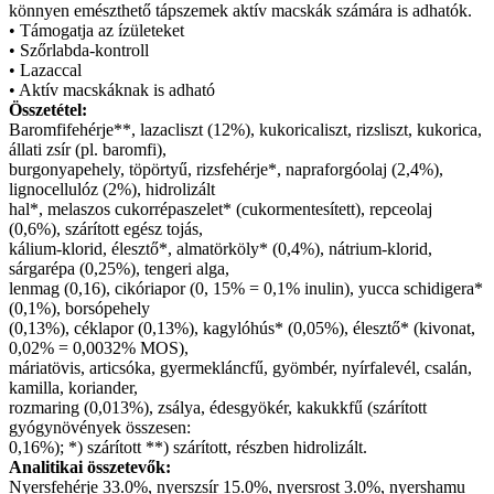
könnyen emészthető tápszemek aktív macskák számára is adhatók.
• Támogatja az ízületeket
• Szőrlabda-kontroll
• Lazaccal
• Aktív macskáknak is adható
Összetétel:
Baromfifehérje**, lazacliszt (12%), kukoricaliszt, rizsliszt, kukorica,
állati zsír (pl. baromfi),
burgonyapehely, töpörtyű, rizsfehérje*, napraforgóolaj (2,4%),
lignocellulóz (2%), hidrolizált
hal*, melaszos cukorrépaszelet* (cukormentesített), repceolaj
(0,6%), szárított egész tojás,
kálium-klorid, élesztő*, almatörköly* (0,4%), nátrium-klorid,
sárgarépa (0,25%), tengeri alga,
lenmag (0,16), cikóriapor (0, 15% = 0,1% inulin), yucca schidigera*
(0,1%), borsópehely
(0,13%), céklapor (0,13%), kagylóhús* (0,05%), élesztő* (kivonat,
0,02% = 0,0032% MOS),
máriatövis, articsóka, gyermekláncfű, gyömbér, nyírfalevél, csalán,
kamilla, koriander,
rozmaring (0,013%), zsálya, édesgyökér, kakukkfű (szárított
gyógynövények összesen:
0,16%); *) szárított **) szárított, részben hidrolizált.
Analitikai összetevők:
Nyersfehérje 33.0%, nyerszsír 15.0%, nyersrost 3.0%, nyershamu