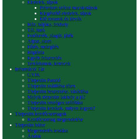
Eledelek, tápok
Prémium száraz macskatápok
Kiegészítő eledelek, tápok
Élő rovarok és lárvák
Ház, bújóka, fekhely
Tál, itató
Futókerék, alagút, játék
Aljzat, alom
Fűtés, melegítés
Higiénia
Egyéb felszerelés
Terráriumok, ketrecek
Információ Tár
GYIK
Törpesün Panzió
Törpesün szállítása télen
Törpesün beszerzése, vásárlása
Melyik törpesün lakhely a jó?
Törpesün országos szállítása
Törpesün kerekek, milyen legyen?
Törpesün kezdőcsomagok
Kezdőcsomag megrendelése
Törpesün bútor
Megrendelés leadása
Áraink