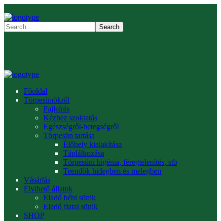
Főoldal
Törpesünökről
Fajleírás
Kézhez szoktatás
Egészségről-betegségről
Törpesün tartása
Élőhely kialakítása
Táplálkozása
Törpesüni higénia, féregtelenítés, stb
Teendők hidegben és melegben
Vásárlás
Elvihető állatok
Eladó bébi sünik
Eladó fiatal sünik
SHOP