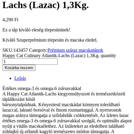
Lachs (Lazac) 1,3Kg.
4,290
Ft
Ez a táp kiváló eleség törpesüninek!
Kiváló Szuperprémium törpesün és macska eledel.
SKU:
143457
Category:
Prémium száraz macskatápok
Happy Cat Culinary Atlantik-Lachs (Lazac) 1,3Kg. quantity
Kosárba teszem
Leírás
Értékes omega-3 és omega-6 zsírsavakkal
A Happy Cat Atlantik-Lachs kiegyensúlyozott és természetközeli
táplálkozást kínál
bársonytalpúdnak. Kényeztesd macskádat könnyen tolerálható
lazaccal, laktató borsóval és finom rozmaringgal. A nyersrostok
magas aránya támogatja a szőrlabdák csökkentését. Az ízletes lazac
értékes omega-3 és omega-6 zsírsavakkal szolgál, és optimális alapot
nyújt a vitális macskaélethez. Az ízületeket az eledelben található
zöldajkú új-zélandi kagyló természetes módon támogatja. A