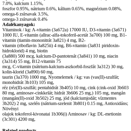
7.0%, kalcium 1.15%,
foszfor 0.95%, nátrium 0.6%, kálium 0.65%, magnézium 0.08%,
omega-6 zsírsavak 3.5%,
omega-3 zsírsavak 0.4%
Adalékanyagok:
Vitaminok / kg: A-vitamin (3a672a) 17000 IU, D3-vitamin (3a671)
1000 IU, E-vitamin (allrac-alfa-tokoferil-acetát 3a700) 100 mg, B1-
vitamin (tiamin-mononitrát 3a821) 4 mg, B2-
vitamin (riboflavin 3a825ii) 4 mg, B6-vitamin (3a831 piridoxin-
hidroklorid) 4 mg, biotin
(3a880) 500 mcg, kalcium-D-pantotenát (3a841) 10 mg, niacin
(3a314) 55 mg, B12-vitamin 75
mcg, C-vitamin (nátrium-kalcium-aszkorbil-foszfát 3a312) 30 mg,
kolin-klorid (3a890) 60 mg,
taurin (3a370) 1000 mg, Nyomelemek / kg: vas (vas(II)-szulfát;
monohidrát 3b103) 105 mg,
réz (réz(II)-szulfát; pentahidrát 3b405) 10 mg, cink (cink-oxid 3b603
80 mg, aminosav-cinkkelát; hidrát 3b606 25 mg,) 105 mg, mangán
(mangán(II)-oxid 3b502) 25 mg, jód (kalciumjodát; vízmentes
3b202) 2 mg, szelén (nátrium-szelenit 3b801) 0.15 mg, Antioxidáns;
Növényi
olajok tokoferol-kivonatai 1b306(i) Aminosav / kg: DL-metionin
(3c301) 4200 mg,
Related products